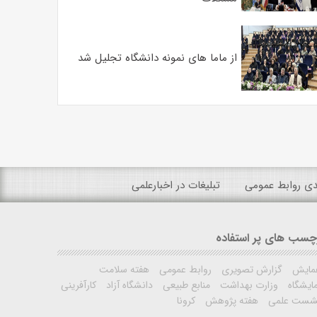
از ماما های نمونه دانشگاه تجلیل شد
ندی روابط عمومی
تبلیغات در اخبارعلمی
چسب های پر استفاده
مایش
گزارش تصویری
روابط عمومی
هفته سلامت
ایشگاه
وزارت بهداشت
منابع طبیعی
دانشگاه آزاد
کارآفرینی
شست علمی
هفته پژوهش
کرونا