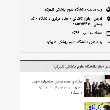
وب سایت دانشگاه علوم پزشکی شهرکرد
langu
آدرس : بلوار كاشاني - ستاد مركزي دانشگاه - كد
locatio
پستي : ۸۸۱۵۷۱۳۴۷۱
تعداد مطالب : 4766
event_n
رتبه‌بندی دانشگاه علوم پزشکی شهرکرد
keyboard_ar
یر اخبار دانشگاه علوم پزشکی شهرکرد
برگزاری هجدهمین جشنواره شهید
مطهری و تجلیل از اساتید برتر
دانشگاه