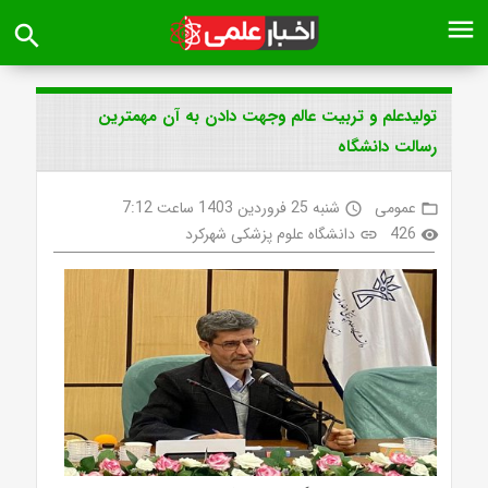
menu
search
تولیدعلم و تربیت عالم وجهت دادن به آن مهمترین
رسالت دانشگاه
عمومی
شنبه 25 فروردین 1403 ساعت 7:12
access_time
folder_open
426
دانشگاه علوم پزشکی شهرکرد
link
visibility