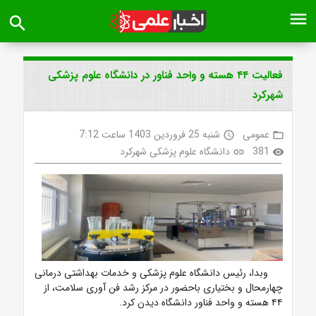
menu
search
فعالیت ۴۴ هسته و واحد فناور در دانشگاه علوم پزشکی
شهرکرد
عمومی
شنبه 25 فروردین 1403 ساعت 7:12
access_time
folder_open
381
دانشگاه علوم پزشکی شهرکرد
link
visibility
وبدا، رئیس دانشگاه علوم پزشکی و خدمات بهداشتی درمانی
چهارمحال و بختیاری باحضور در مرکز رشد فن آوری سلامت، از
۴۴ هسته و واحد فناور دانشگاه دیدن کرد.