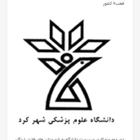
قطب۷ کشور
دور دوم سفرکاری سرپرست دانشگاه به شهرستان های فلارد، لردگان