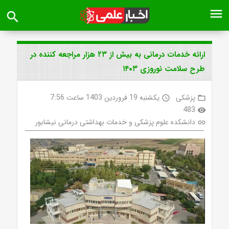
menu
search
ارائه خدمات درمانی به بیش از ۲۳ هزار مراجعه کننده در
طرح سلامت نوروزی ۱۴۰۳
پزشکی
یکشنبه 19 فروردین 1403 ساعت 7:56
access_time
folder_open
483
visibility
دانشکده علوم پزشکی و خدمات بهداشتی درمانی نیشابور
link