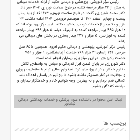
رئیس مرکز آموزشی، پژوهشی و درمانی حکیم از ارائه خدمات درمانی
به بیش از ۲۳ هزار مراجعه کننده در طرح سلامت نوروزی ۱۴۰۳ خبر داد.
دکتر محمد شورورزی گفت: در طرح سلامت نوروزی ۱۴۰۳ که از بازه زمانی
بیست و چهارم اسفند ۱۴۰۲ تا هجدهم فروردین ۱۴۰۳ ادامه داشت، ۲۳
هزار و ۷۰ بیمار از خدمات درمانی بخش مختلف این مرکز بهره برده اند که
۱۲ هزار ۴۶۵ بیمار مراجعه کننده به کلینیک خیام، ۵ هزار ۳۶۸ بیمار مراجعه
کننده به اورژانس، ۵ هزار و ۲۳۷ بیمار بستری در بخش های درمانی می
باشد.
رئیس مرکز آموزشی، پژوهشی و درمانی حکیم افزود: همچنین ۶۵۵ عمل
جراحی، ۳۶۱ زایمان،۳۲ هزار ۷۶۸ خدمت آزمایشگاهی، ۹ هزار و ۷۵۹
خدمت رادیولوژی در این مرکز برای بیماران انجام شده است.
دکتر شورورزی در پایان ضمن ابراز قدردانی و سپاس به واسطه‌ی تلاش
مداوم همکاران در نوروز، بیان کرد: امیدوارم سالی توام با سلامتی، بهروزی
و موفقیت در کنار همدیگر داشته باشید تا بتوانیم در راستای اهداف بلند
انسانی قدم برداریم و به بهترین وجه بتوانیم خادم و خدمتگزار بیماران و
مراجعه کنندگان باشیم.
لینک اصل محتوا در دانشکده علوم پزشکی و خدمات بهداشتی درمانی
نیشابور
برچسب ها