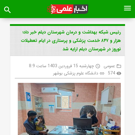
menu
search
رئیس شبکه بهداشت و درمان شهرستان دیلم خبر داد؛
هزار و ۸۴۷ خدمت پزشکی و پرستاری در ایام تعطیلات
نوروز در شهرستان دیلم ارایه شد
عمومی
چهارشنبه 15 فروردین 1403 ساعت 8:9
access_time
folder_open
574
دانشگاه علوم پزشکی بوشهر
link
visibility