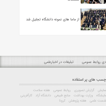
از ماما های نمونه دانشگاه تجلیل شد
ندی روابط عمومی
تبلیغات در اخبارعلمی
چسب های پر استفاده
مایش
گزارش تصویری
روابط عمومی
هفته سلامت
ایشگاه
وزارت بهداشت
منابع طبیعی
دانشگاه آزاد
کارآفرینی
شست علمی
هفته پژوهش
کرونا