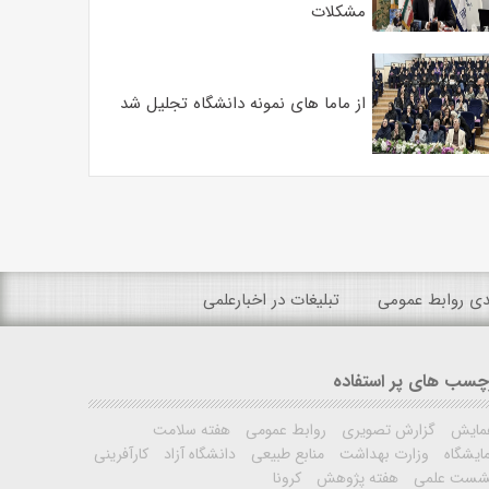
مشکلات
از ماما های نمونه دانشگاه تجلیل شد
ندی روابط عمومی
تبلیغات در اخبارعلمی
چسب های پر استفاده
مایش
گزارش تصویری
روابط عمومی
هفته سلامت
ایشگاه
وزارت بهداشت
منابع طبیعی
دانشگاه آزاد
کارآفرینی
شست علمی
هفته پژوهش
کرونا