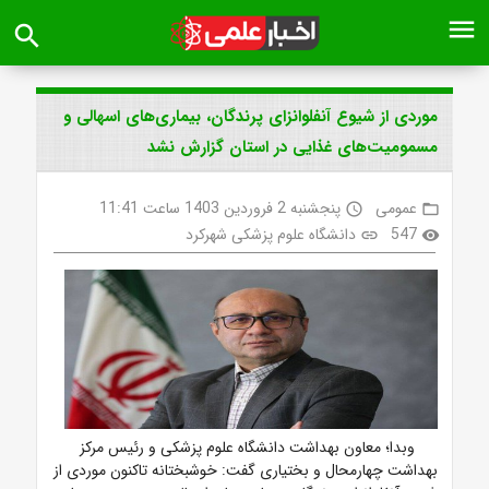
menu
search
موردی از شیوع آنفلوانزای پرندگان، بیماری‌های اسهالی و
مسمومیت‌های غذایی در استان گزارش نشد
عمومی
پنجشنبه 2 فروردین 1403 ساعت 11:41
access_time
folder_open
547
دانشگاه علوم پزشکی شهرکرد
link
visibility
وبدا؛ معاون بهداشت دانشگاه علوم پزشکی و رئیس مرکز
بهداشت چهارمحال و بختیاری گفت: خوشبختانه تاکنون موردی از