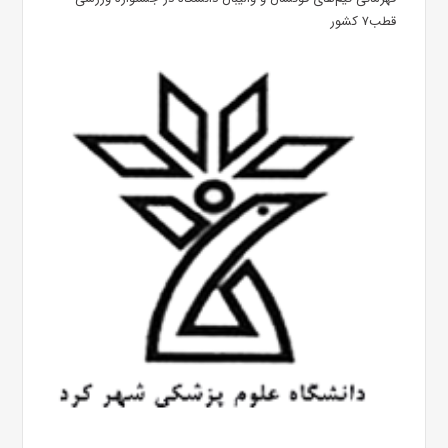
قطب۷ کشور