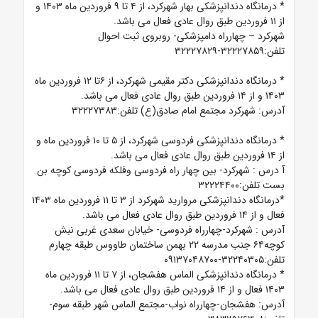
*
درمانگاه دندانپزشکی بهار شهرکرد، از ۴ تا ۹ فروردین ماه ۱۴۰۳ و
از ۱۱ فروردین
طبق روال عادی فعال می باشد.
شهرکرد
–
چهارراه دامپزشکی- روبروی ثبت احوال
تلفن:۳۲۲۲۷۸۵۹-۳۲۲۲۷۸۲۹
*
درمانگاه دندانپزشکی دکتر مقیمی شهرکرد، از ۶تا ۱۲ فروردین ماه
۱۴۰۳ و از ۱۴ فروردین طبق روال عادی فعال می باشد.
آدرس: شهرکرد مجتمع امام صادق(ع) تلفن:۳۲۲۲۷۳۸۳
*
درمانگاه دندانپزشکی فردوسی شهرکرد، از ۵ تا ۱۰ فروردین ماه و
از ۱۴ فروردین طبق روال عادی فعال می باشد.
آ
درس : شهرکرد- بین چهار راه فردوسی وفلکه فردوسی کوچه بن
بست تلفن:۳۲۲۲۴۴۰۰
*درمانگاه دندانپزشکی مروارید شهرکرد از ۳ تا ۱۱ فروردین ماه ۱۴۰۳
فعال و از ۱۴ فروردین طبق روال عادی فعال می باشد.
آدرس : شهرکرد-چهارراه فردوسی- خیابان سعدی غربی نبش
کوچه۶۴ جنب مدرسه ۲۲ بهمن ساختمان طاووس طبقه چهارم
تلفن:۳۲۲۴۰۳۰۵-۰۹۱۳۷۰۴۸۷۰۰
*
درمانگاه دندانپزشکی الماس هفشجان،
از ۷ تا ۱۱ فروردین ماه
۱۴۰۳ فعال و از ۱۴ فروردین طبق روال عادی فعال می باشد.
آدرس: هفشجان-چهارراه نواب-مجتمع الماس شهر طبقه سوم-