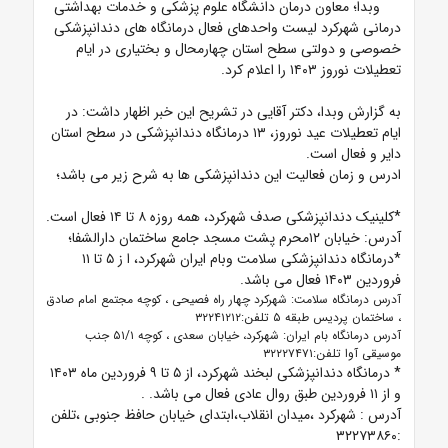
وبدا؛ معاون درمان دانشگاه علوم پزشکی و خدمات بهداشتی
درمانی شهرکرد لیست واحدهای فعال درمانگاه های دندانپزشکی
خصوصی و دولتی سطح استان چهارمحال و بختیاری در ایام
تعطیلات نوروز ۱۴۰۳ را اعلام کرد.
به گزارش وبدا، دکتر آقایی در تشریح این خبر اظهار داشت: در
ایام تعطیلات عید نوروز، ۱۳ درمانگاه دندانپزشکی در سطح استان
دایر و فعال است.
ادرس و زمان فعالیت این دندانپزشکی ها به شرح زیر می باشد؛
*کلینیک دندانپزشکی صدف شهرکرد، همه روزه ۸ تا ۱۴ فعال است.
آدرس: خیابان ۱۲محرم پشت مسجد جامع ساختمان دارالشفا؛
*درمانگاه دندانپزشکی سلامت وبام ایران شهرکرد، ا
ز ۵ تا ۱۱
فروردین ۱۴۰۳ فعال می باشد.
آدرس درمانگاه سلامت: شهرکرد چهار راه فصیحی ، کوچه مجتمع امام صادق
، ساختمان پردیس طبقه ۵ تلفن:۳۲۲۴۱۲۱۲
آدرس درمانگاه بام ایران: شهرکرد، خیابان سعدی ، کوچه ۵۱/۱ جنب
موسیقی آوا تلفن:۳۲۲۲۷۴۷۱
*
درمانگاه دندانپزشکی لبخند شهرکرد، از ۵ تا ۹ فروردین ماه ۱۴۰۳
و از ۱۱ فروردین
طبق روال عادی فعال می باشد.
.
آدرس : شهرکرد ،میدان انقلاب،ابتدای خیابان حافظ جنوبی ،تلفن
:۳۲۲۷۳۸۶۰