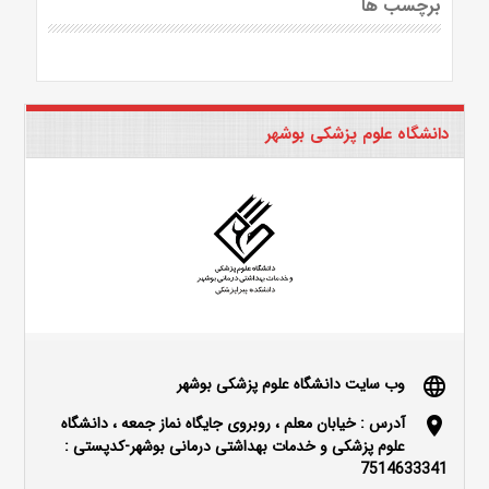
برچسب ها
دانشگاه علوم پزشکی بوشهر
وب سایت دانشگاه علوم پزشکی بوشهر
language
آدرس : خیابان معلم ، روبروی جایگاه نماز جمعه ، دانشگاه
location_on
علوم پزشکی و خدمات بهداشتی درمانی بوشهر-کدپستی :
7514633341