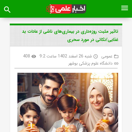
menu
search
تاثیر مثبت روزه‌داری در بیماری‌های ناشی از عادات بد
غذایی/نکاتی در مورد سحری
عمومی
شنبه 26 اسفند 1402 ساعت 9:2
408
visibility
access_time
folder_open
دانشگاه علوم پزشکی بوشهر
link