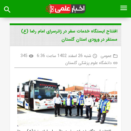
menu
search
افتتاح ایستگاه خدمات سفر در زائرسرای امام رضا (ع)
مستقر در ورودی استان گلستان
عمومی
شنبه 26 اسفند 1402 ساعت 6:36
345
visibility
access_time
folder_open
دانشگاه علوم پزشکی گلستان
link