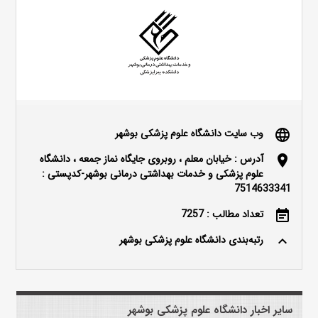
وب سایت دانشگاه علوم پزشکی بوشهر
language
آدرس : خیابان معلم ، روبروی جایگاه نماز جمعه ، دانشگاه
location_on
علوم پزشکی و خدمات بهداشتی درمانی بوشهر-کدپستی :
7514633341
تعداد مطالب : 7257
event_note
رتبه‌بندی دانشگاه علوم پزشکی بوشهر
keyboard_arrow_up
سایر اخبار دانشگاه علوم پزشکی بوشهر