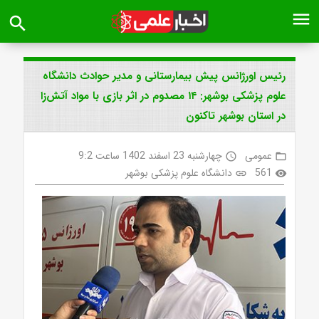
menu
search
رئیس اورژانس پیش بیمارستانی و مدیر حوادث دانشگاه
علوم پزشکی بوشهر: ۱۴ مصدوم در اثر بازی با مواد آتش‌زا
در استان بوشهر تاکنون
عمومی
چهارشنبه 23 اسفند 1402 ساعت 9:2
access_time
folder_open
561
دانشگاه علوم پزشکی بوشهر
link
visibility