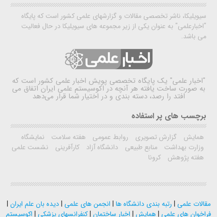
سیویلیکا، ناشر تخصصی مقالات و گزارشهای علمی کشور است که پایگاه
"اخبارعلمی" به عنوان یکی از زیر مجموعه های سیویلیکا در حال فعالیت
می باشد.
"اخبار علمی"
یک پایگاه تخصصی پویش اخبار علمی کشور است که
به صورت ساخت یافته هر آنچه در اکوسیستم علمی ایران اتفاق می
افتد را رصد، دسته بندی و در اختیار شما قرار می‌دهد
برچسب های پر استفاده
همایش
گزارش تصویری
روابط عمومی
هفته سلامت
نمایشگاه
وزارت بهداشت
منابع طبیعی
دانشگاه آزاد
کارآفرینی
نشست علمی
هفته پژوهش
کرونا
مقالات علمی
|
رتبه بندی دانشگاه ها
|
انجمن های علمی
|
دیده بان علم ایران
|
فراخوان های علمی
|
همایش
|
اخبار ساختمان
|
کنفرانسهای پزشکی
|
اکوسیستم