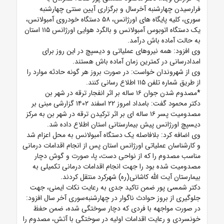
فرارسیدن چهارشنبه آخرسال و برگزاری آیین سنتی چهارشنبه
سوری، کلیه پایگاه های اورژانس، ۵۸ دستگاه خودروی آمبولانس،
یک دستگاه اتوبوس آمبولانس و بالگرد هوایی اورژانس ۱۱۵ استان
به حالت آماده باش درآمد.
وی افزود: همه نیروهای عملیاتی و دیسپچ در این روز برای
امدادرسانی در کمترین زمان آماده باش هستند.
وی از شهروندان خواست: در صورت بروز هر گونه حادثه موارد را
از طریق شماره تلفن ۱۱۵ اطلاع رسانی کنند.
*مصدوم شدن جوان ۱۶ ساله بر اثر انفجار ترقه در شهر بن
دکتر محمود گفت: بامداد امروز ۲۲ اسفند ۱۴۰۲ گزارشی مبنی بر
مصدومیت پسر ۱۶ ساله ای بر اثر ترکیدن ترقه در شهر بن به مرکز
دیسپچ اورژانس پیش بیمارستانی استان اطلاع داده شد.
وی اضافه کرد: بلافاصله یک دستگاه آمبولانس به محل اعزام شد
و کارشناسان عملیاتی اورژانس استان پس از انجام اقدامات درمانی
مناسب مصدوم را که از نواحی دست، پا، صورت و گوش دچار
مصدومیت شده بود را جهت انجام اقدامات درمانی تکمیلی به
بیمارستان آیت الله کاشانی(ره) شهرکرد منتقل کردند.
دکتر شمسی پور ضمن تاکید جدی به رعایت نکات ایمنی، جهت
جلوگیری از بروز حوادث ناگوار در چهارشنبه‌سوری آخر سال افزود:
در صورت مواجهه با فردی که دچار سوختگی شده، ضمن حفظ
خونسردی و رعایت اقدامات اولیه در سوختگی با آتش، مصدوم را