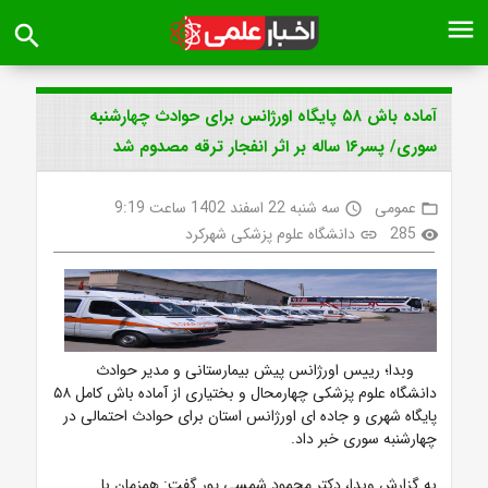
menu
search
آماده باش ۵۸ پایگاه اورژانس برای حوادث چهارشنبه
سوری/ پسر۱۶ ساله بر اثر انفجار ترقه مصدوم شد
عمومی
سه شنبه 22 اسفند 1402 ساعت 9:19
access_time
folder_open
285
دانشگاه علوم پزشکی شهرکرد
link
visibility
وبدا؛ رییس اورژانس پیش بیمارستانی و مدیر حوادث
دانشگاه علوم پزشکی چهارمحال و بختیاری از
آماده باش کامل ۵۸
پایگاه شهری و جاده ای اورژانس استان برای حوادث احتمالی در
چهارشنبه سوری
خبر داد.
به گزارش وبدا، دکتر محمود شمسی پور گفت: همزمان با