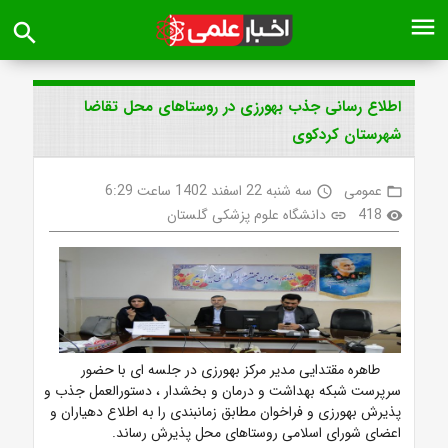
menu
search
اطلاع رسانی جذب بهورزی در روستاهای محل تقاضا
شهرستان کردکوی
عمومی
سه شنبه 22 اسفند 1402 ساعت 6:29
access_time
folder_open
418
دانشگاه علوم پزشکی گلستان
link
visibility
طاهره مقتدایی مدیر مرکز بهورزی در جلسه ای با حضور
سرپرست شبکه بهداشت و درمان و بخشدار ، دستورالعمل جذب و
پذیرش بهورزی و فراخوان مطابق زمانبندی را به اطلاع دهیاران و
اعضای شورای اسلامی روستاهای محل پذیرش رساند.