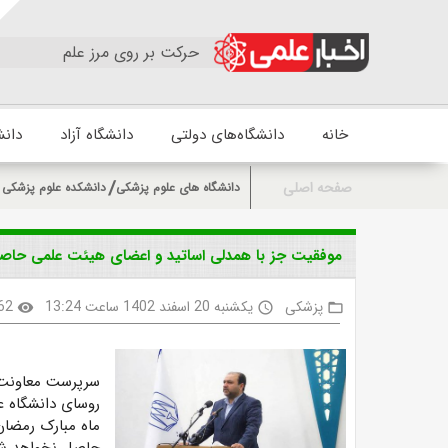
حرکت بر روی مرز علم
خانه
دانشگاه‌های دولتی
دانشگاه آزاد
دانش
صفحه اصلی
دانشگاه های علوم پزشکی
دانشکده علوم پزشکی و
موفقیت جز با همدلی اساتید و اعضای هیئت علمی حاص
پزشکی
یکشنبه 20 اسفند 1402 ساعت 13:24
62
visibility
access_time
folder_open
سرپرست معاونت اس
روسای دانشگاه ع
ماه مبارک رمضان