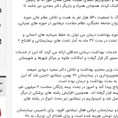
 و امیدواریم اعضای هیئت علمی همان طور که به رئیس
مک کردند همچنان همراه و یاریگر دکتر مجدی نیز باشند تا
age
مهدی دونده در ادامه گفت: از امروز چشم امید نیشابور بزرگ با جمعیت ۵۴۰ هزار نفر به همت و تلاش مقام عالی حوزه
توان جامعه نخبگان، نظام سلامت نیشابور در حوزه های عمرانی،
n_on
 حوزه بهداشت درمان می توان به حفظ سرمایه های انسانی و
جان هموطنان در دوران بحرانی کرونا، افزوده شدن ۱۶ هزار تخت در مدت ۳۲ ماه به آمار تخت های بیمارستانی و افتتاح ۲
ote
row_up
 خدمات بهداشت درمانی حداقلی ارائه می گردد که این از خدمات
تور کار قرار گرفت و امکانات علاوه بر مراکز شهرها و شهرستان
 مثبت وزیر محترم بهداشت و تلاش دکتر مجید درودی سیصد
دستگاه تجهیزات سنگین پزشکی و نیز تجهیزات پیشرفته تصویربرداری در بیمارستان ۲۲ بهمن نیشابور تامین شد که این
 به بحث بهداشت و درمان بوده است.
سا
وی ادامه داد: همه دولت ها تلاش داشتند بیمه همگانی رواج پیدا کند و امروز در بحث بیمه رایگان سلامت ۶ میلیون نفر،
نی
ه قرار گرفته اند. همچنین افزایش رشته های پزشکی از دیگر
ل شد و امیدواریم در نیشابور نیز بحث تنوع در رشته های
و بیمارستان دولتی فعال نیشابور افزود: برای تاسیس بیمارستان
سوم نیشابور با پیشرفت فیزیکی ۹۰ درصد، تاکنون ۲۱۰ میلیارد تومان هزینه شده است و برای افتتاح آن نزدیک به ۱۷۰