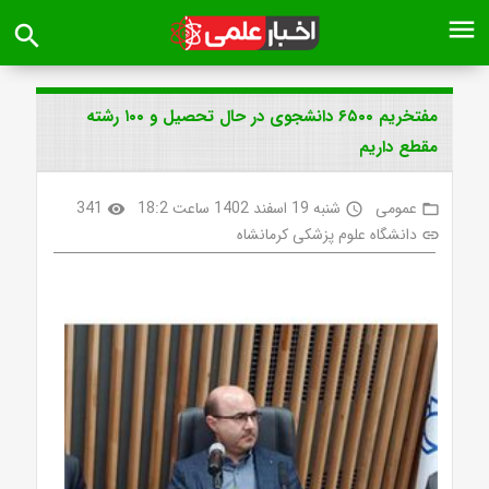
menu
search
مفتخریم ۶۵۰۰ دانشجوی در حال تحصیل و ۱۰۰ رشته
مقطع داریم
عمومی
شنبه 19 اسفند 1402 ساعت 18:2
341
visibility
access_time
folder_open
دانشگاه علوم پزشکی کرمانشاه
link