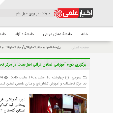
حرکت بر روی مرز علم
خانه
دانشگاه‌های دولتی
دانشگاه آزاد
دانش
صفحه اصلی
پژوهشگاهها و مراکز تحقیقاتی
مرکز تحقیقات و آ
برگزاری دوره آموزشی فعالان قرآنی اهل‌سنت در مرکز ت
عمومی
چهارشنبه 16 اسفند 1402 ساعت 5:46
94
visibility
access_time
folder_open
مرکز تحقیقات و آموزش کشاورزی و منابع طبیعی استان گلس
link
دوره آموزشی طرح
روحانی فرد کردک
استان گلستان ۱۴ و ۱۵ اسفند برگزار شد.