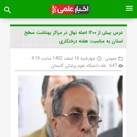
menu
search
غرس بیش از ۱۲۰۰ اصله نهال در مراکز بهداشت سطح
استان به مناسبت هفته درختکاری
عمومی
چهارشنبه 16 اسفند 1402 ساعت 4:19
access_time
folder_open
647
دانشگاه علوم پزشکی گلستان
link
visibility