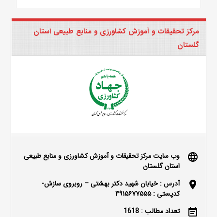
مرکز تحقیقات و آموزش کشاورزی و منابع طبیعی استان
گلستان
وب سایت مرکز تحقیقات و آموزش کشاورزی و منابع طبیعی
language
استان گلستان
آدرس : خیابان شهید دکتر بهشتی – روبروی سازش-
location_on
کدپستی : ۴۹۱۵۶۷۷۵۵۵
تعداد مطالب : 1618
event_note