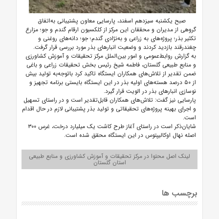
صبح یکشنبه سیزدهم اسفند، پارسایی معاون پشتیبانی به‌اتفاق
گروهی از مدیران و محققان این مرکز از کلکسیون ارقام گندم و جو؛ مزارع
تکثیر بذر؛ پروژه‌های به زراعی و به‌نژادی گندم؛ جو؛ دانه‌های روغنی و
چغندرقند بازدید کردند و وضعیت انبارهای بذر مورد بررسی قرار گرفت.
به گزارش روابط‌عمومی و امور بین‌الملل مرکز تحقیقات و آموزش کشاورزی
و منابع طبیعی گلستان، فاطمه شیخ رئیس بخش تحقیقات زراعی و باغی
ضمن تقدیر از تلاش‌های همکاران ایستگاه تاکید کرد باتوجه‌به تولید بیش
از ۵۰ درصد هسته‌های اولیه بذر در این ایستگاه بایستی برنامه تجهیز و
نوسازی انبارهای بذر در الویت قرار گیرد.
پارسایی نیز گفت: تلاش‌های همکاران قابل‌تقدیر است و در راستای تسهیل
و اجرای بهینه پروژه‌های تحقیقاتی و تولید بذر پشتیبانی لازم در حال اقدام
است.
شایان‌ذکر است در راستای آغاز طرح کاشت یک میلیارد درخت، غرس ۳۰۰
اصله نهال اوکالیپتوس در این ایستگاه محقق شده است.
لینک اصل محتوا در مرکز تحقیقات و آموزش کشاورزی و منابع طبیعی
استان گلستان
برچسب ها