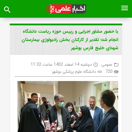
menu
search
با حضور مشاور اجرایی و رییس حوزه ریاست دانشگاه
انجام شد؛ تقدیر از کارکنان بخش رادیولوژی بیمارستان
شهدای خلیج فارس بوشهر
عمومی
دوشنبه 14 اسفند 1402 ساعت 11:32
access_time
folder_open
720
دانشگاه علوم پزشکی بوشهر
link
visibility