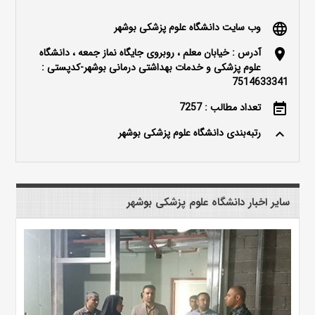
وب سایت دانشگاه علوم پزشکی بوشهر
language
آدرس : خیابان معلم ، روبروی جایگاه نماز جمعه ، دانشگاه
location_on
علوم پزشکی و خدمات بهداشتی درمانی بوشهر-کدپستی :
7514633341
تعداد مطالب : 7257
event_note
رتبه‌بندی دانشگاه علوم پزشکی بوشهر
keyboard_arrow_up
سایر اخبار دانشگاه علوم پزشکی بوشهر