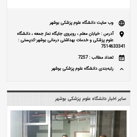
وب سایت دانشگاه علوم پزشکی بوشهر
language
آدرس : خیابان معلم ، روبروی جایگاه نماز جمعه ، دانشگاه
location_on
علوم پزشکی و خدمات بهداشتی درمانی بوشهر-کدپستی :
7514633341
تعداد مطالب : 7257
event_note
رتبه‌بندی دانشگاه علوم پزشکی بوشهر
keyboard_arrow_up
سایر اخبار دانشگاه علوم پزشکی بوشهر