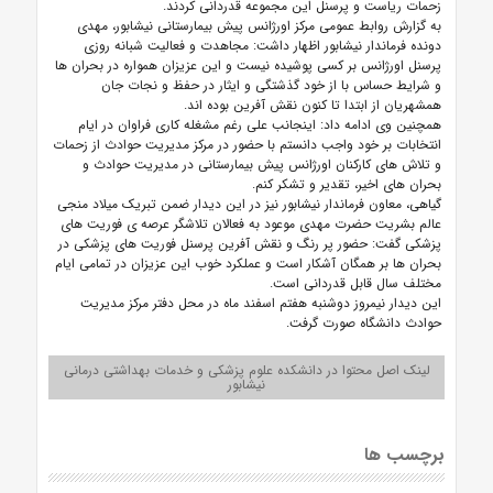
زحمات ریاست و پرسنل این مجموعه قدردانی کردند.
به گزارش روابط عمومی مرکز اورژانس پیش بیمارستانی نیشابور، مهدی
دونده فرماندار نیشابور اظهار داشت: مجاهدت و فعالیت شبانه روزی
پرسنل اورژانس بر کسی پوشیده نیست و این عزیزان همواره در بحران ها
و شرایط حساس با از خود گذشتگی و ایثار در حفظ و نجات جان
همشهریان از ابتدا تا کنون نقش آفرین بوده اند.
همچنین وی ادامه داد: اینجانب علی رغم مشغله کاری فراوان در ایام
انتخابات بر خود واجب دانستم با حضور در مرکز مدیریت حوادث از زحمات
و تلاش های کارکنان اورژانس پیش بیمارستانی در مدیریت حوادث و
بحران های اخیر، تقدیر و تشکر کنم.
گیاهی، معاون فرماندار نیشابور نیز در این دیدار ضمن تبریک میلاد منجی
عالم بشریت حضرت مهدی موعود به فعالان تلاشگر عرصه ی فوریت های
پزشکی گفت: حضور پر رنگ و نقش آفرین پرسنل فوریت های پزشکی در
بحران ها بر همگان آشکار است و عملکرد خوب این عزیزان در تمامی ایام
مختلف سال قابل قدردانی است.
این دیدار نیمروز دوشنبه هفتم اسفند ماه در محل دفتر مرکز مدیریت
حوادث دانشگاه صورت گرفت.
لینک اصل محتوا در دانشکده علوم پزشکی و خدمات بهداشتی درمانی
نیشابور
برچسب ها