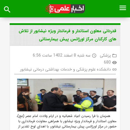
menu
search
قدردانی معاون استاندار و فرماندار ویژه نیشابور از تلاش
های کارکنان مرکز اورژانس پیش بیمارستانی
پزشکی
سه شنبه 8 اسفند 1402 ساعت 6:56
access_time
folder_open
680
visibility
دانشکده علوم پزشکی و خدمات بهداشتی درمانی نیشابور
link
همزمان با فرا رسیدن اعیاد شعبانیه و در ایام ولادت امام عصر (عج)،
معاون استاندار و فرماندار ویژه نیشابور با همراهی معاونت فرمانداری با
حضور در مرکز اورژانس پیش بیمارستانی نیشابور، با اهدای لوح تقدیر از