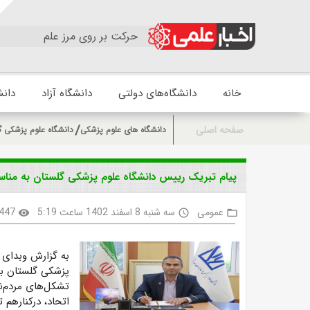
حرکت بر روی مرز علم
خانه
دانشگاه‌های دولتی
دانشگاه آزاد
دانش
صفحه اصلی
دانشگاه های علوم پزشکی
دانشگاه علوم پزشکی گ
پیام تبریک رییس دانشگاه علوم پزشکی گلستان به مناسبت ۲۷ فوریه / ۸ اسفندماه، روز جهانی تشکل‌های م
عمومی
سه شنبه 8 اسفند 1402 ساعت 5:19
447
visibility
access_time
folder_open
به گزارش وبدای 
پزشکی گلستان ب
تشکل‌های مردم‌نه
اتحاد، درکنارهم 