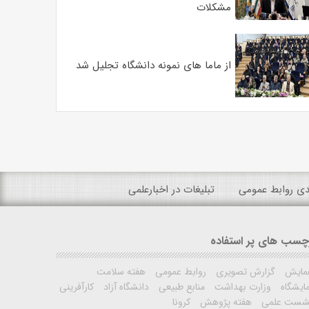
مشکلات
از ماما های نمونه دانشگاه تجلیل شد
ندی روابط عمومی
تبلیغات در اخبارعلمی
چسب های پر استفاده
مایش
گزارش تصویری
روابط عمومی
هفته سلامت
ایشگاه
وزارت بهداشت
منابع طبیعی
دانشگاه آزاد
کارآفرینی
شست علمی
هفته پژوهش
کرونا