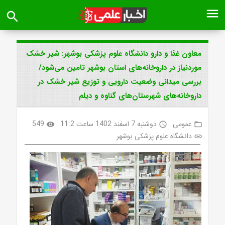
menu
search
معاون غذا و دارو دانشگاه علوم پزشکی بوشهر: شیر خشک
موردنیاز در داروخانه‌های استان بوشهر تامین می‌شود/
بررسی میدانی وضعیت دارویی و توزیع شیر خشک در
داروخانه‌های شهرستان‌های گناوه و دیلم
عمومی
دوشنبه 7 اسفند 1402 ساعت 11:2
549
visibility
access_time
folder_open
دانشگاه علوم پزشکی بوشهر
link