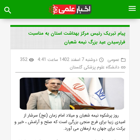
menu
search
پیام تبریک رئیس مرکز بهداشت استان به مناسبت
فرارسیدن عید بزرگ نیمه شعبان
عمومی
دوشنبه 7 اسفند 1402 ساعت 4:41
352
visibility
access_time
folder_open
دانشگاه علوم پزشکی گلستان
link
روز پرشکوه نیمه شعبان‌ و‌ میلاد امام زمان (عج) سرشار از
امیدی زیبا برای فرج منجی بزرگی است ‌که صلح و ‌آرامش ، خیر و
‌برکت برای جهان به ارمغان‌ می آورد.