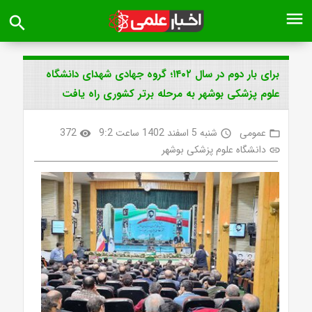
menu
search
برای بار دوم در سال ۱۴۰۲؛ گروه جهادی شهدای دانشگاه
علوم پزشکی بوشهر به مرحله برتر کشوری راه یافت
عمومی
شنبه 5 اسفند 1402 ساعت 9:2
372
visibility
access_time
folder_open
دانشگاه علوم پزشکی بوشهر
link