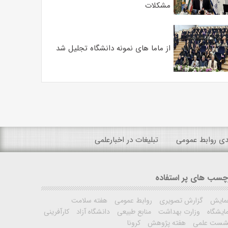
مشکلات
از ماما های نمونه دانشگاه تجلیل شد
ندی روابط عمومی
تبلیغات در اخبارعلمی
چسب های پر استفاده
مایش
گزارش تصویری
روابط عمومی
هفته سلامت
ایشگاه
وزارت بهداشت
منابع طبیعی
دانشگاه آزاد
کارآفرینی
شست علمی
هفته پژوهش
کرونا