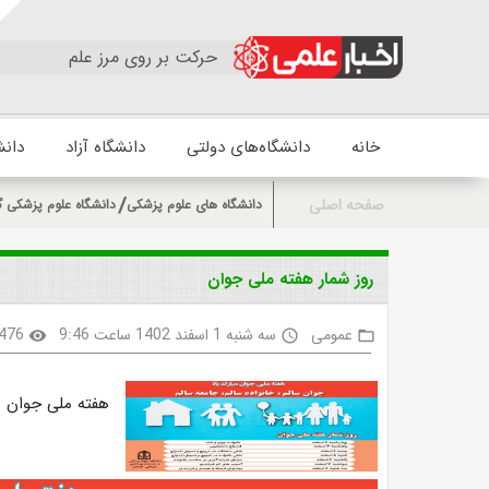
حرکت بر روی مرز علم
خانه
دانشگاه‌های دولتی
دانشگاه آزاد
دانش
صفحه اصلی
دانشگاه های علوم پزشکی
دانشگاه علوم پزشکی گ
روز شمار هفته ملی جوان
عمومی
سه شنبه 1 اسفند 1402 ساعت 9:46
476
visibility
access_time
folder_open
هفته ملی جوان با