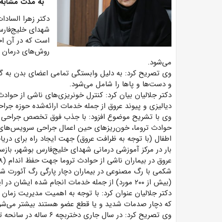
به مدت مشابه سال ۱۴۰۰ 
دکتر زهرا السادا
شهدای خلیج‌فار
است که در آن اخ
روش‌های درمان د
می‌شود.
وی تصریح کرد: به دلیل وابستگی تمامی اعضای بدن به گ
و دست‌ها و پاها را شامل می‌شود.
دکتر جلالیان بیان کرد: کنترل خونریزی‌های ناشی از حوادث 
دیالیزی و پیوند عروق از جمله خدمات ارائه‌شده حوزه جر
وی با تشریح موضوع افزود: با جذب فوق تخصص جراحی عرو
حوادث تروما، خون‌ریزهای حین اعمال جراحی سرویس‌های ا
اطفال (با توجه به ظرافت عروق) جهت ایجاد راه برای دری
شکمی با رگ مصنوعی در بیماران دچار پارگی رگ آئورت شکمی
(بیش از ۲۰۰ مورد) از جمله خدمات انجام شده ایشان در این مرکز بوده است.
که دچار صدمات شدید و یا قطع عضو هستند بیشتر می‌شو
وی تصریح کرد: در سال جا