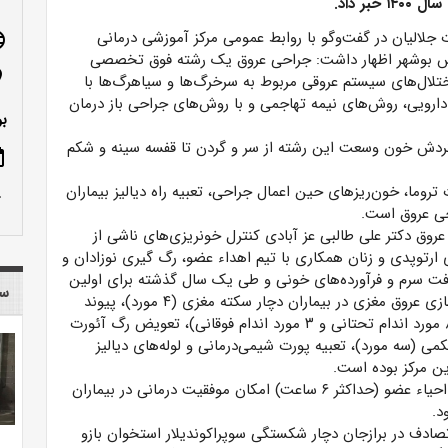
خبر داد.
ت جلالیان در گفت‌وگو با روابط عمومی مرکز آموزشی درمانی
age
س بوشهر اظهار داشت: جراحی عروق یک رشته فوق تخصصی
n_on
تلال‌های سیستم عروقی مربوط به سرخرگ‌ها و سیاهرگ‌ها با
ارویی، روش‌های نیمه تهاجمی و با روش‌های جراحی باز درمان
بو
ردش خون وسعت این رشته از سر و گردن تا قفسه سینه و شکم
ote
تروما، خون‌ریزهای حین اعمال جراحی، تعبیه راه دیالیز بیماران
row_up
احی عروق است.
ق دکتر علی طالبی عز آبادی کنترل خونریزی‌های ناشی از
رتوپدی و زنان همکاری با تیم اهداء عضو، رگ گیری نوزادان و
افت سرم و فرآورده‌های خونی و طی یک سال گذشته برای اولین
سا
بار در مرکز آموزشی درمانی شهدای خلیج‌فارس بوشهر، بازسازی عروق مغزی در بیماران دچار سکته مغزی (۴ مورد)، پیوند
عروق در بیماران ناشی از حوادث تروما جهت حفظ اندام (۸ مورد اندام تحتانی و ۳ مورد اندام فوقانی)، تعویض رگ آئورت
 (سه مورد)، تعبیه پورت شیمی‌درمانی و لوله‌های دیالیز
دکتر جلالیان عنوان کرد: با توجه به اهمیت مدیریت زمان احیاء عضو (حداکثر ۶ ساعت) امکان موفقیت درمانی در بیماران
د.
ری دختربچه ۶ ساله در سانحه تصادف در برازجان دچار شکستگی سوپراکوندیلار استخوان بازو