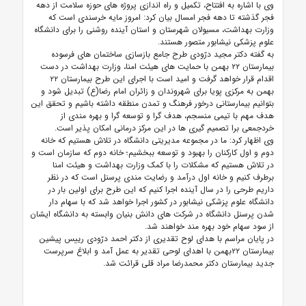
وی با اشاره به افتتاح، تکمیل و راه اندازی پروژه های حوزه سلامت از دهه
فجر گذشته تا دهه فجر امسال بیان کرد: امروز مایه خرسندی است که
وزارت بهداشت، مسیولان شهرستان و استان آینده روشنی را برای دانشگاه
علوم پزشکی نیشابور متصور هستند.
به گفته دکتر مجید درّودی طرح جامع بازسازی ساختمان های فرسوده
بیمارستان ۲۲ بهمن با حمایت های هیئت امنا، وزارت بهداشت در دست
اقدام قرار خواهد گرفت و امید است با اجرای این طرح بیمارستان ۲۲
بهمن به مرکزی پویا برای شهروندان و زائران امام رضا(ع) تبدیل شود و
بتوانیم بیمارستانی درخور فرهنگ و تمدن منطقه داشته باشیم و تحقق این
هدف مهم با تیمی منسجم، هدف گرا و توسعه گرا و بهره مندی از
خردجمعی برا تصمیم گیری ها در این مرکز درمانی امکان پذیر است.
وی اظهار کرد: ما در مجموعه مدیریتی دانشگاه در تلاش هستیم که خانه
دوم و اول کارکنان را بهبود و توسعه ببخشیم؛ خانه دوم که سازمان است و
در تلاش هستیم که مشکلات را با کمک وزارت بهداشت و هیئت امنا
برطرف کنیم و خانه اول درآمد و رضایت مندی پرسنل است که در نظر
داریم طرحی را در سال آینده اجرا کنیم که این طرح برای اولین بار در
دانشگاه علوم پزشکی نیشابور در کشور اجرا خواهد شد که با سهام دار
شدن پرسنل دانشگاه در شرکت های دانش بنیان وابسته به دانشگاه ایشان
از سود سهام خود بهره مند خواهند شد.
در پایان مراسم با هدای لوح تقدیری از دکتر احمد درّودی رییس پیشین
بیمارستان ۲۲بهمن با اهدای لوحی تقدیر به عمل آمد و ابلاغ سرپرست
جدید بیمارستان دکتر محمدرضا مراد قلی قرائت شد.