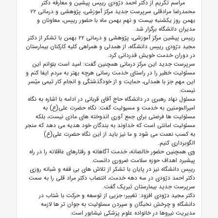
مراسم تکریم از دکتر احمد درّودی رییس پیشین و معارفه دکتر
محمدرضا مرادقلی سرپرست جدید مرکز آموزشی، پژوهشی و درمانی ۲۲
بهمن روز یکشنبه بیست و نهم بهمن ماه با حضور رییس، معاونان و
مدیران دانشگاه برگزار شد.
رییس پیشین مرکز آموزشی، پژوهشی و درمانی ۲۲ بهمن با تشکر از دکتر
مجید درّودی رییس دانشگاه، از همدلی و همراهی کلیه کارکنان بیمارستان
در دوران خدمت خویش قدردانی کرد.
سرپرست جدید این مرکز درمانی همچنین گفت: امید است بتوانم این
مسئولیت خطیر را در راستای خدمت رسانی هرچه بهتر به مردم ایفا کنم و
این مهم جز با همدلی، حمایت و از خودگذشتگی و انجام کار تیمی میّسر
نیست.
مسئول نهاد رهبری در دانشگاه حاج آقای قربانی در ادامه با اشاره به نگاه
امیرالمومنین به خدمت و مسیولیت گفت: نگاه حضرت علی(ع) به
مسئولیت ها فرصتی برای جمع آوری اندوخته های مادی نیست، بلکه
مسئولیت امانتی است که خداوند به بندگان خود هدیه می دهد که منجر
به کسب نعمت می شود و ما نیز باید از این نگاه حضرت علی(ع)
الگوبرداری کنیم.
وی همچنین حضور خالصانه، خدمت آگاهانه و رفتارهای عاقلانه را در راه
پیشبرد اهداف حوزه سلامت ضروری دانست.
رییس دانشگاه نیز در پایان با تشکر از تلاش های بی قفه و شبانه روزی
دکتر احمد درّودی در سه دهه خدمت، انتصاب دکتر مراد قلی را به سمت
سرپرست جدید بیمارستان تبریک گفت.
دکتر مجید درّودی افزود: تغییر؛ جزیی از توسعه و حرکت با شتاب در
دانشگاه و چرخش نخبگان و سپردن مسئولیت به جوان تر ها لازمه
مدیریت نیروها در خانواده علوم پزشکی نیشابور است.