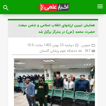
menu
search
همایش تبیین ارزشهای انقلاب اسلامی و جشن مبعث
حضرت محمد (ص) در بندرگز برگزار شد
عمومی
دوشنبه 23 بهمن 1402 ساعت 10:6
access_time
folder_open
367
دانشگاه علوم پزشکی گلستان
link
visibility