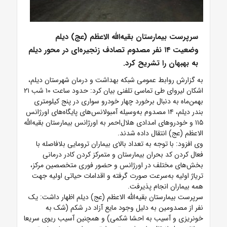
سرپرست بیمارستان بقیه‌الله الاعظم (عج) دیلم
وضعیت ۱۴ نفر مصدوم تصادف زنجیره‌ای در محور دیلم
به بهبهان را تشریح کرد.
به گزارش روابط عمومی شبکه بهداشت و درمان شهرستان دیلم،
اشکان لیروای طی تماسی تلفنی بیان کرد: حدود ساعت ۱۰ شب ۲۱
بهمن‌ماه به دنبال برخورد چهار خودرو سواری در پنج کیلومتری
بندر دیلم، ۱۴ مصدوم به‌وسیله آمبولانس‌های پایگاه‌های اورژانس
۱۱۵ و خودروهای امدادی هلال‌احمر به اورژانس بیمارستان بقیه‌الله
الاعظم (عج) انتقال داده شدند.
وی افزود: با توجه به تعداد بالای بیماران ترومایی بلافاصله با
فعال کردن کد بحران بیمارستان و متمرکز کردن کادر درمانی
بخش‌های مختلف در اورژانس و حضور فوری متخصصین مرکز،
تریاژ اولیه به‌سرعت صورت گرفته و اقدامات حیاتی اولیه جهت
همه بیماران انجام پذیرفت.
سرپرست بیمارستان بقیه‌الله الاعظم (عج) دیلم اظهار داشت: یک
نفر از مصدومین به دلیل وجود مایع آزاد در شکم (شک به
خونریزی و آسیب به احشا شکمی) و همچنین آسیب ریوی سریعا