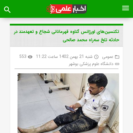
menu
search
تکنسین‌های اورژانس گناوه قهرمانانی شجاع و تعهدمند در
حادثه تلخ سه‌راه محمد صالحی
عمومی
شنبه 21 بهمن 1402 ساعت 11:22
553
visibility
access_time
folder_open
دانشگاه علوم پزشکی بوشهر
link