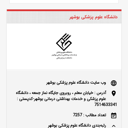
دانشگاه علوم پزشکی بوشهر
وب سایت دانشگاه علوم پزشکی بوشهر
language
آدرس : خیابان معلم ، روبروی جایگاه نماز جمعه ، دانشگاه
location_on
علوم پزشکی و خدمات بهداشتی درمانی بوشهر-کدپستی :
7514633341
تعداد مطالب : 7257
event_note
رتبه‌بندی دانشگاه علوم پزشکی بوشهر
keyboard_arrow_up