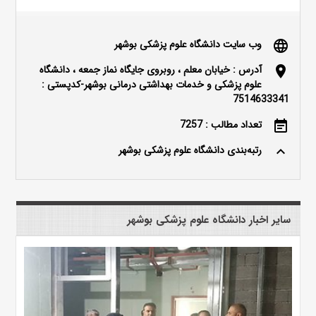
وب سایت دانشگاه علوم پزشکی بوشهر
language
آدرس : خیابان معلم ، روبروی جایگاه نماز جمعه ، دانشگاه
location_on
علوم پزشکی و خدمات بهداشتی درمانی بوشهر-کدپستی :
7514633341
تعداد مطالب : 7257
event_note
رتبه‌بندی دانشگاه علوم پزشکی بوشهر
keyboard_arrow_up
سایر اخبار دانشگاه علوم پزشکی بوشهر