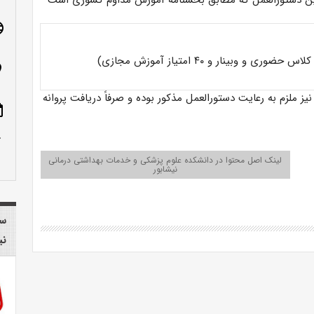
ین دستورالعمل که مطابق بخشنامه آموزش مداوم کشوری است
age
n_on
ز ملزم به رعایت دستورالعمل مذکور بوده و صرفاً دریافت پروانه
ote
row_up
لینک اصل محتوا در دانشکده علوم پزشکی و خدمات بهداشتی درمانی
نیشابور
سا
نی