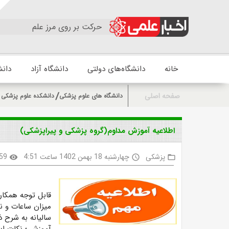
حرکت بر روی مرز علم
خانه
دانشگاه‌های دولتی
دانشگاه آزاد
دانش
صفحه اصلی
دانشگاه های علوم پزشکی
دانشکده علوم پزشکی و
اطلاعیه آموزش مداوم(گروه پزشکی و پیراپزشکی)
پزشکی
چهارشنبه 18 بهمن 1402 ساعت 4:51
59
visibility
access_time
folder_open
قابل توجه همکار
میزان ساعات و ن
سالیانه به شرح 