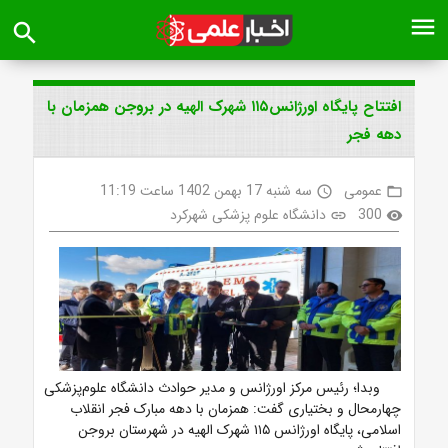
menu
search
افتتاح پایگاه اورژانس۱۱۵ شهرک الهیه در بروجن همزمان با
دهه فجر
عمومی
سه شنبه 17 بهمن 1402 ساعت 11:19
access_time
folder_open
300
دانشگاه علوم پزشکی شهرکرد
link
visibility
وبدا؛ رئیس مرکز اورژانس و مدیر حوادث دانشگاه علوم‌پزشکی
چهارمحال و بختیاری گفت: همزمان با دهه مبارک فجر انقلاب
اسلامی، پایگاه اورژانس ۱۱۵ شهرک الهیه در شهرستان بروجن