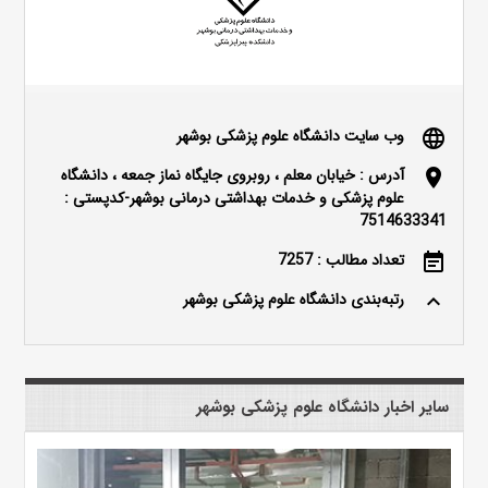
وب سایت دانشگاه علوم پزشکی بوشهر
language
آدرس : خیابان معلم ، روبروی جایگاه نماز جمعه ، دانشگاه
location_on
علوم پزشکی و خدمات بهداشتی درمانی بوشهر-کدپستی :
7514633341
تعداد مطالب : 7257
event_note
رتبه‌بندی دانشگاه علوم پزشکی بوشهر
keyboard_arrow_up
سایر اخبار دانشگاه علوم پزشکی بوشهر