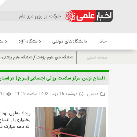
حرکت بر روی مرز علم
خانه
دانشگاه‌های دولتی
دانشگاه آزاد
دانش
صفحه اصلی
دانشگاه های علوم پزشکی
دانشگاه علوم پزشکی ش
افتتاح اولین مرکز سلامت روانی اجتماعی(سراج) در استا
عمومی
دوشنبه 16 بهمن 1402 ساعت 11:19
311
visibility
access_time
folder_open
وبدا؛ معاون بهد
بختیاری از افتتا
الله دهه مبارک فج