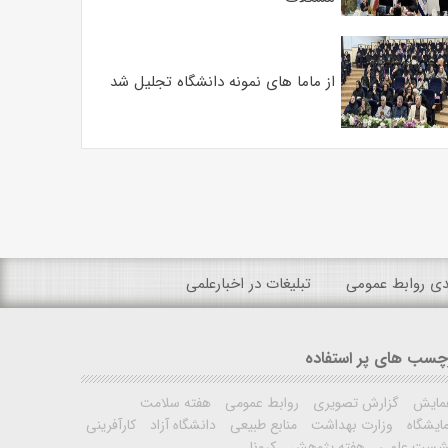
از ماما های نمونه دانشگاه تجلیل شد
ندی روابط عمومی
تبلیغات در اخبارعلمی
چسب های پر استفاده
مایش
گزارش تصویری
روابط عمومی
هفته سلامت
ایشگاه
وزارت بهداشت
منابع طبیعی
دانشگاه آزاد
کارآفرینی
شست علمی
هفته پژوهش
کرونا