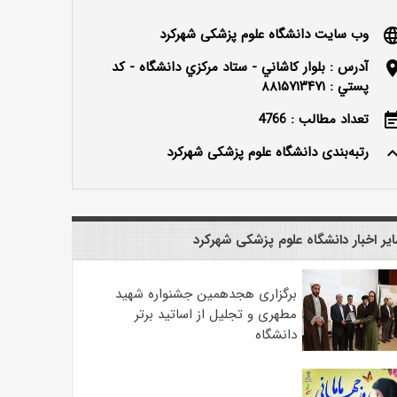
وب سایت دانشگاه علوم پزشکی شهرکرد
langu
آدرس : بلوار كاشاني - ستاد مركزي دانشگاه - كد
locatio
پستي : ۸۸۱۵۷۱۳۴۷۱
تعداد مطالب : 4766
event_n
رتبه‌بندی دانشگاه علوم پزشکی شهرکرد
keyboard_ar
یر اخبار دانشگاه علوم پزشکی شهرکرد
برگزاری هجدهمین جشنواره شهید
مطهری و تجلیل از اساتید برتر
دانشگاه