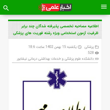
menu
search
اطلاعیه مصاحبه تخصصی پذیرفته شدگان چند برابر
ظرفیت آزمون استخدامی ویژه رشته فوریت های پزشکی
پزشکی
یکشنبه 15 بهمن 1402 ساعت 18:6
access_time
folder_open
528
visibility
دانشکده علوم پزشکی و خدمات بهداشتی درمانی نیشابور
link