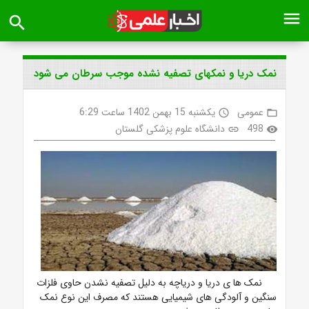
menu
search
نمک دریا و نمکهای تصفیه نشده موجب سرطان می شود
عمومی
یکشنبه 15 بهمن 1402 ساعت 6:29
access_time
folder_open
498
دانشگاه علوم پزشکی گلستان
link
visibility
نمک ها ی دریا و دریاچه به دلیل تصفیه نشدن حاوی فلزات
سنگین و آلودگی های شیمیایی هستند که مصرف این نوع نمک