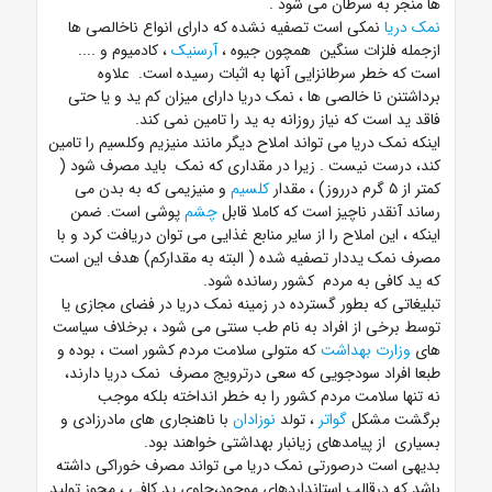
ها منجر به سرطان می شود
.
نمک دریا
نمکی است تصفیه نشده که دارای انواع ناخالصی ها
ازجمله فلزات سنگین همچون جیوه ،
آرسنیک
، کادمیوم و ....
است که خطر سرطانزایی آنها به اثبات رسیده است. علاوه
برداشتنن نا خالصی ها ، نمک دریا دارای میزان کم ید و یا حتی
فاقد ید است که نیاز روزانه به ید را تامین نمی کند.
اینکه نمک دریا می تواند املاح دیگر مانند منیزیم وکلسیم را تامین
کند، درست نیست . زیرا در مقداری که نمک باید مصرف شود (
کمتر از ۵ گرم درروز) ، مقدار
کلسیم
و منیزیمی که به بدن می
رساند آنقدر ناچیز است که کاملا قابل
چشم
پوشی است. ضمن
اینکه ، این املاح را از سایر منابع غذایی می توان دریافت کرد و با
مصرف نمک یددار تصفیه شده ( البته به مقدارکم) هدف این است
که ید کافی به مردم کشور رسانده شود.
تبلیغاتی که بطور گسترده در زمینه نمک دریا در فضای مجازی یا
توسط برخی از افراد به نام طب سنتی می شود ، برخلاف سیاست
های
وزارت بهداشت
که متولی سلامت مردم کشور است ، بوده و
طبعا افراد سودجویی که سعی درترویج مصرف نمک دریا دارند،
نه تنها سلامت مردم کشور را به خطر انداخته بلکه موجب
برگشت مشکل
گواتر
، تولد
نوزادان
با ناهنجاری های مادرزادی و
بسیاری از پیامدهای زیانبار بهداشتی خواهند بود.
بدیهی است درصورتی نمک دریا می تواند مصرف خوراکی داشته
باشد که درقالب استانداردهای موجود،حاوی ید کافی ، مجوز تولید