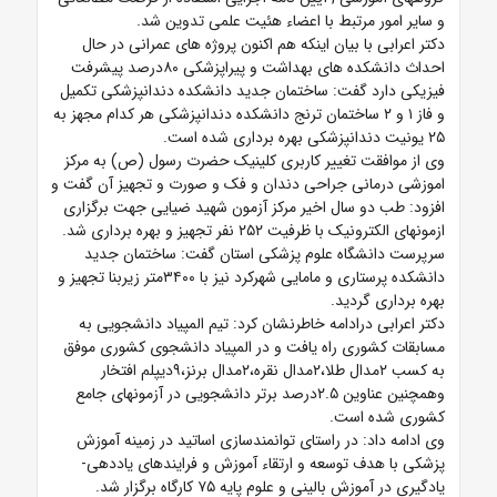
و سایر امور مرتبط با اعضاء هئیت علمی تدوین شد.
دکتر اعرابی با بیان اینکه هم اکنون پروژه های عمرانی در حال
احداث دانشکده های بهداشت و پیراپزشکی ۸۰درصد پیشرفت
فیزیکی دارد گفت: ساختمان جدید دانشکده دندانپزشکی تکمیل
و فاز ۱ و ۲ ساختمان ترنج دانشکده دندانپزشکی هر کدام مجهز به
۲۵ یونیت دندانپزشکی بهره برداری شده است.
وی از موافقت تغییر کاربری کلینیک حضرت رسول (ص) به مرکز
اموزشی درمانی جراحی دندان و فک و صورت و تجهیز آن گفت و
افزود: طب دو سال اخیر مرکز آزمون شهید ضیایی جهت برگزاری
ازمونهای الکترونیک با ظرفیت ۲۵۲ نفر تجهیز و بهره برداری شد.
سرپرست دانشگاه علوم پزشکی استان گفت: ساختمان جدید
دانشکده پرستاری و مامایی شهرکرد نیز با ۳۴۰۰متر زیربنا تجهیز و
بهره برداری گردید.
دکتر اعرابی درادامه خاطرنشان کرد: تیم المپیاد دانشجویی به
مسابقات کشوری راه یافت و در المپیاد دانشجوی کشوری موفق
به کسب ۲مدال طلا،۲مدال نقره،۲مدال برنز،۹دیپلم افتخار
وهمچنین عناوین ۲.۵درصد برتر دانشجویی در آزمونهای جامع
کشوری شده است.
وی ادامه داد: در راستای توانمندسازی اساتید در زمینه آموزش
پزشکی با هدف توسعه و ارتقاء آموزش و فرایندهای یاددهی-
یادگیری در آموزش بالینی و علوم پایه ۷۵ کارگاه برگزار شد.