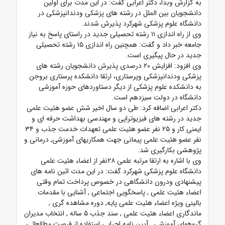
به گزارش وبدا، دکتر اعرابی گفت: در این مدت برای اولین
دانشجویان بین الملل در رشته های پزشکی ودندانپزشکی در
دانشگاه علوم پزشکی شهرکرد پذیرش شدند.
وی از راه اندازی ۱۱ رشته تحصیلی جدید در راستای پاسخ به نیاز
جامعه خبر داد و گفت: همچنین راه اندازی ۱۵ رشته تحصیلی
جدید در حال پیگیری است.
وی افزود: افزایش ۲۰ درصدی پذیرش دانشجویان رشته های
پزشکی ودندانپزشکی وپرستاری، ارتقا دانشکده پرستاری بروجن
به دانشکده علوم پزشکی از دیگر دستاوردهای حوزه آموزشی
دانشگاه در دولت سیزدهم است.
دکتر اعرابی اضافه کرد: طی دو سال اخیر شش عضو هئیت علمی
جدید در رشته های فیزیوتراپی و مهندسی بهداشت حرفه ای و
ایمنی کار و ۲۵ نفر عضو هئیت علمی تعهدات خدمت جذب و ۳۴
نفر عضو هئیت علمی پیمانی جهت همکاریهای آموزشی, درمانی و
پژوهشی بکارگیری شد.
وی با اشاره به ارتقا مرتبه علمی ۲۸نفر از اعضاء هئیت علمی
دانشگاه علوم پزشکی شهرکرد گفت: در این مدت ائین نامه های
پیشنهادی ودرون دانشگاهی در خصوص پرداخت تمام وقتی
اعضاء هئیت علمی , پاسخگویی اجتماعی , آشنایی با مقدمات
بالینی ویژه اعضاء هئیت علمی پایه, دوره مشاهده گری ,
ماندگاری اعضاء هئیت علمی , سند جذب ۵ ساله , انتخاب مدیران
گروههای آموزشی , آیین نامه اجرایی استفاده از فرصت مطالعاتی