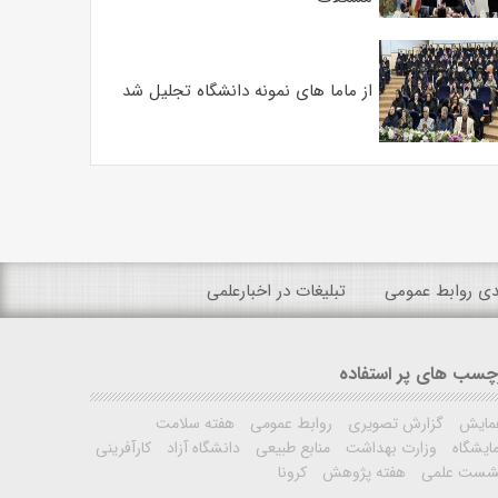
از ماما های نمونه دانشگاه تجلیل شد
ندی روابط عمومی
تبلیغات در اخبارعلمی
چسب های پر استفاده
مایش
گزارش تصویری
روابط عمومی
هفته سلامت
ایشگاه
وزارت بهداشت
منابع طبیعی
دانشگاه آزاد
کارآفرینی
شست علمی
هفته پژوهش
کرونا