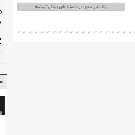
لینک اصل محتوا در دانشگاه علوم پزشکی کرمانشاه
age
n_on
ote
row_up
سا