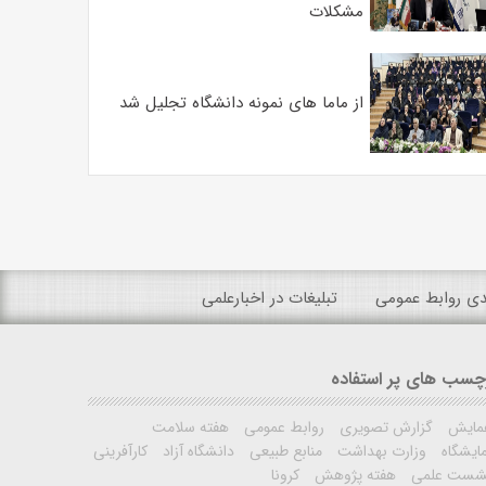
مشکلات
از ماما های نمونه دانشگاه تجلیل شد
ندی روابط عمومی
تبلیغات در اخبارعلمی
چسب های پر استفاده
مایش
گزارش تصویری
روابط عمومی
هفته سلامت
ایشگاه
وزارت بهداشت
منابع طبیعی
دانشگاه آزاد
کارآفرینی
شست علمی
هفته پژوهش
کرونا