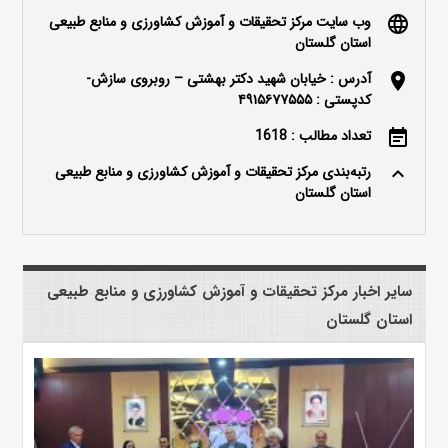
وب سایت مرکز تحقیقات و آموزش کشاورزی و منابع طبیعی
language
استان گلستان
آدرس : خیابان شهید دکتر بهشتی – روبروی سازش-
location_on
کدپستی : ۴۹۱۵۶۷۷۵۵۵
تعداد مطالب : 1618
event_note
رتبه‌بندی مرکز تحقیقات و آموزش کشاورزی و منابع طبیعی
keyboard_arrow_up
استان گلستان
سایر اخبار مرکز تحقیقات و آموزش کشاورزی و منابع طبیعی
استان گلستان