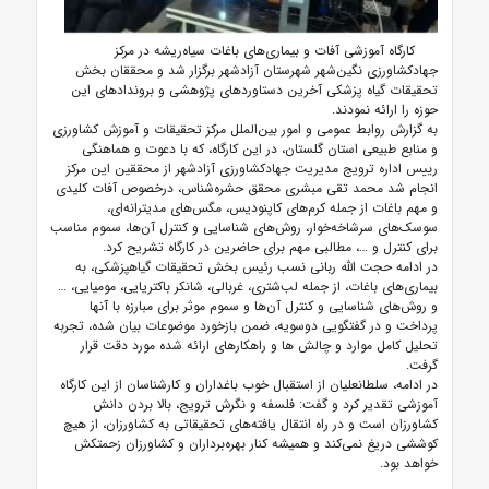
کارگاه آموزشی آفات و بیماری‌های باغات سیاه‌ریشه در مرکز
جهادکشاورزی نگین‌شهر شهرستان آزادشهر برگزار شد و محققان بخش
تحقیقات گیاه پزشکی آخرین دستاوردهای پژوهشی و بروندادهای این
حوزه را ارائه نمودند.
به گزارش روابط عمومی و امور بین‌الملل مرکز تحقیقات و آموزش کشاورزی
و منابع طبیعی استان گلستان، در این کارگاه، که با دعوت و هماهنگی
رییس اداره ترویج مدیریت جهادکشاورزی آزادشهر از محققین این مرکز
انجام شد محمد تقی مبشری محقق حشره‌شناس، درخصوص آفات کلیدی
و مهم باغات از جمله کرم‌های کاپنودیس، مگس‌های مدیترانه‌ای،
سوسک‌های سرشاخه‌خوار، روش‌های شناسایی و کنترل آن‌ها، سموم مناسب
برای کنترل و …، مطالبی مهم برای حاضرین در کارگاه تشریح کرد.
در ادامه حجت الله ربانی نسب رئیس بخش تحقیقات گیاهپزشکی، به
بیماری‌های باغات، از جمله لب‌شتری، غربالی، شانکر باکتریایی، مومیایی، …
و روش‌های شناسایی و کنترل آن‌ها و سموم موثر برای مبارزه با آنها
پرداخت و در گفتگویی دوسویه، ضمن بازخورد موضوعات بیان شده، تجربه
تحلیل کامل موارد و چالش ها و راهکارهای ارائه شده مورد دقت قرار
گرفت.
در ادامه، سلطانعلیان از استقبال خوب باغداران و کارشناسان از این کارگاه
آموزشی تقدیر کرد و گفت: فلسفه و نگرش ترویج، بالا بردن دانش
کشاورزان است و در راه انتقال یافته‌های تحقیقاتی به کشاورزان، از هیچ
کوششی دریغ نمی‌کند و همیشه کنار بهره‌برداران و کشاورزان زحمتکش
خواهد بود.