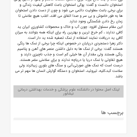
استخوان دانست و گفت: پوکی استخوان باعث کاهش کیفیت زندگی و
برای برخی باعث معلولیت دائمی می شود و چون از دست دادن استخوان
ها به طور خاموش و بی سر و صدا اتفاق می افتد، اغلب هیچ علامتی تا
زمان رخ دادن شکستگی وجود ندارد.
این مقام مسئول افزود: چون آب و خاک و محصولات کشاورزی ایران ید
کافی ندارند ، کم خرج ترین و بهترین راه برای اینکه همه بتوانند به میزان
کافی ید دریافت نمایند استفاده از نمک تصفیه شده ید دار است.
دکتر زهرا دستجردی درپایان در خصوص اینکه چرا برخی از نمک ها رنگی
هستند گفت: برخی از نمک ها به دلیل داشتن عنصر های آهن و پتاسیم
رنگی هستند ولی مقدار آن ها خیلی کم است و جذب ناچیزی دارند و
هیچ تفاوتی با نمک دریا یا دریاچه ندارند و برای سلامتی مضر هستند.
درست است که نمک های صورتی،آبی و سنگ های بلوری زیباترند ولی
سلامت کبد،کلیه، تیروئید، استخوان و دستگاه گوارش انسان ها مهم تر می
باشد.
لینک اصل محتوا در دانشکده علوم پزشکی و خدمات بهداشتی درمانی
نیشابور
برچسب ها