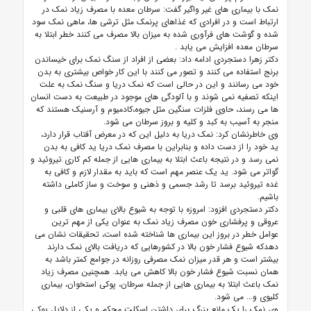
نمک با بیماری های غیر واگیر گفت: سرطان معده با مصرف زیاد نمک در
ارتباط است و در افرادی که غذاهای پرنمک مثل ترشی ها، ماهی نمک سود
شده و گوشت های فرآوری شده به میزان بالا مصرف می کنند خطر ابتلا به
سرطان معده افزایش می یابد
.
دکتر زهرا دستجردی ادامه داد: بعضی از افراد از سنگ نمک برای خیساندن
برنج استفاده می کنند و تصور می کنند با این کار خواص بیشتری به بدن
خود می رسانند و این در حالی است که نمک دریا و سنگ نمک به علت
اینکه تصفیه نمی شوند و با آلودگی های موجود در طبیعت به دست انسان
ها می رسند، حاوی فلزات سنگین مثل جیوه،کادمیوم و آرسنیک هستند که
منجر به آسیب به کبد و کلیه و بروز سرطان می شود.
وی خاطرنشان کرد: نمک دریا به دلیل این که در معرض آفتاب قرار دارد،
ید خود را از دست داده و بنابراین با مصرف نمک دریا ید کافی به بدن
نمی رسد و در نتیجه باعث ابتلا به بیماری هایی از جمله کم کاری تیروئید و
گواتر می شود. ید یک عنصر مهم است که باید به مقدار لازم و کافی به
غده تیروئید برسد تا رشد جسمی و ذهنی و سوخت و ساز کاملی داشته
باشیم.
دکتر دستجردی افزود: امروزه با توجه به شیوع بالای بیماری های قلبی و
عروقی و پرفشاری خون مصرف زیاد نمک به عنوان یکی از مهم ترین
عوامل خطر در بروز این بیماری ها شناخته شده است، تحقیقات نشان می
دهدکه شیوع فشار خون بالا در کشورهایی که دریافت بالای نمک دارند
بیشتر است و هر قدر میزان نمک مصرفی روزانه در جوامع کمتر باشد به
همان نسبت شیوع فشار خون بالا کاهش می یابد. همچنین مصرف زیاد
نمک باعث ابتلا به بیماری هایی از جمله سرطان، پوکی استخوان، بیماری
کلیوی و... می شود.
وی نمک را یک مانع بزرگ برای داشتن اسکلت محکم و یکی از دلایل پوکی