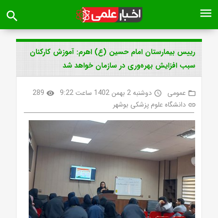
menu
search
رییس بیمارستان امام حسین (ع) اهرم: آموزش کارکنان
سبب افزایش بهره‌وری در سازمان خواهد شد
عمومی
دوشنبه 2 بهمن 1402 ساعت 9:22
289
visibility
access_time
folder_open
دانشگاه علوم پزشکی بوشهر
link