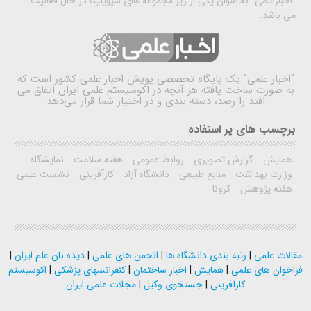
"اخبارعلمی" به عنوان یکی از زیر مجموعه های سیویلیکا در حال فعالیت
می باشد.
"اخبار علمی"
یک پایگاه تخصصی پویش اخبار علمی کشور است که
به صورت ساخت یافته هر آنچه در اکوسیستم علمی ایران اتفاق می
افتد را رصد، دسته بندی و در اختیار شما قرار می‌دهد
برچسب های پر استفاده
همایش
گزارش تصویری
روابط عمومی
هفته سلامت
نمایشگاه
وزارت بهداشت
منابع طبیعی
دانشگاه آزاد
کارآفرینی
نشست علمی
هفته پژوهش
کرونا
مقالات علمی
|
رتبه بندی دانشگاه ها
|
انجمن های علمی
|
دیده بان علم ایران
|
فراخوان های علمی
|
همایش
|
اخبار ساختمان
|
کنفرانسهای پزشکی
|
اکوسیستم
کارآفرینی
|
جستجوی وکیل
|
مجلات علمی ایران