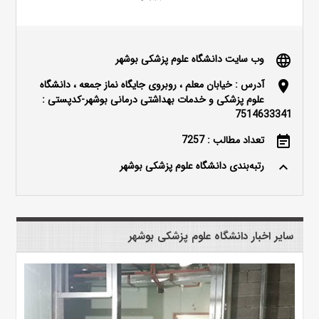
وب سایت دانشگاه علوم پزشکی بوشهر
language
آدرس : خیابان معلم ، روبروی جایگاه نماز جمعه ، دانشگاه
location_on
علوم پزشکی و خدمات بهداشتی درمانی بوشهر-کدپستی :
7514633341
تعداد مطالب : 7257
event_note
رتبه‌بندی دانشگاه علوم پزشکی بوشهر
keyboard_arrow_up
سایر اخبار دانشگاه علوم پزشکی بوشهر