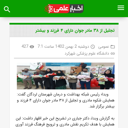
menu
search
تجلیل از ۳۸ مادر جوان دارای ۴ فرزند و بیشتر
عمومی
دوشنبه 2 بهمن 1402 ساعت 7:1
427
visibility
access_time
folder_open
دانشگاه علوم پزشکی شهرکرد
link
وبدا؛ رئیس شبکه بهداشت و درمان شهرستان لردگان گفت:
همایش شکوه مادری و تجلیل از ۳۸ مادر جوان دارای ۴ فرزند و
بیشتر برگزار شد.
به گزارش وبدا، دکتر جباری در تشریح این خبر اظهار داشت: این
همایش با هدف تکریم نقش مادری و ترویج فرهنگ فرزند آوری