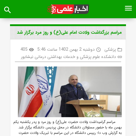
menu
search
مراسم بزرگداشت ولادت امام علی(ع) و روز مرد برگزار شد
پزشکی
دوشنبه 2 بهمن 1402 ساعت 5:46
405
visibility
access_time
folder_open
دانشکده علوم پزشکی و خدمات بهداشتی درمانی نیشابور
link
مراسم گرامیداشت ولادت حضرت علی(ع) و روز مرد و پدر یکشنبه یکم
بهمن ماه با حضور مسئولان دانشگاه در محل پردیس دانشگاه برگزار شد.
به گزارش وب دا؛ رییس دانشگاه در این مراسم با تبریک ولادت حضرت