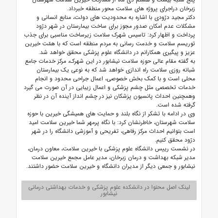
زبرخان دراجرای پروژه های سلامت محور منطقه خبرداد.
دکتر مجید درّودی با اشاره به محدودیت های دولت، منابع انسانی و
مشکلات عدم امکان صدور مجوز برای ساخت بیمارستان در شهر درّود
پرداخت و اظهار کرد: تاسیس شهرک سلامت زیرساخت مناسبی برای جذب
توریسم سلامت و خدمت رسانی به مردم منطقه است که با همّت خیرین
عزیز و پیگیری همکارانم در دانشگاه علوم پزشکی محقق خواهد شد.
به گفته مقام عالی حوزه سلامت نیشابور در این شهرک، مرکز خدمات جامع
شبانه روزی سلامت راه اندازی خواهد شد که به نوعی یک بیمارستان
محلی است و با کمک بخش خصوصی، اعمال جراحی محدود و انجام
خدمات تخصصی مثل چشم پزشکی و اعمال زیبایی در آن صورت می گیرد
وهمچنین احداث پانسیون پزشکان نیز در چشم انداز آینده آن در نظر
گرفته شده است.
وی در ادامه با تشکر از نگاه بلند و حمایت های همیشگی خیرین با حوزه
سلامت شهرستان، خاطرنشان کرد: با نگاه پرمهر شما خیرین سلامت امید
است بتوانیم احداث مرکز رفاهی، تفریحی و آموزشی دانشگاه را در شهر
درّود محقق کنیم.
در نشست رییس دانشگاه علوم پزشکی با خیرین سلامت، معاون درمان،
مدیر شبکه بهداشت و درمان زبرخان، مدیر عامل مجمع خیرین سلامت
نیشابور و جمعی دیگر از مدیران دانشگاه و خیرین سلامت حضور داشتند.
لینک اصل محتوا در دانشکده علوم پزشکی و خدمات بهداشتی درمانی
نیشابور