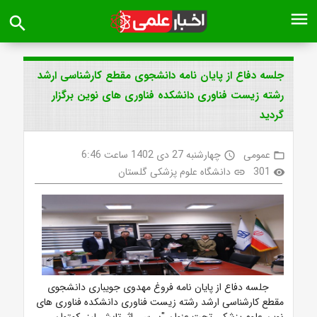
menu
search
جلسه دفاع از پایان نامه دانشجوی مقطع کارشناسی ارشد
رشته زیست فناوری دانشکده فناوری های نوین برگزار
گردید
عمومی
چهارشنبه 27 دی 1402 ساعت 6:46
access_time
folder_open
301
دانشگاه علوم پزشکی گلستان
link
visibility
جلسه دفاع از پایان نامه فروغ مهدوی جویباری دانشجوی
مقطع کارشناسی ارشد رشته زیست فناوری دانشکده فناوری های