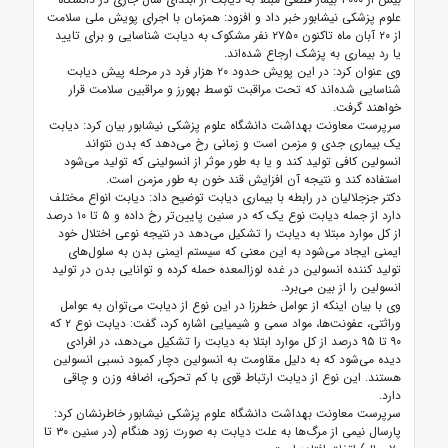
علوم پزشکی نیشابور خبر داد و افزود: همزمان با اجرای پویش ملی سلامت
از ۲۰ آبان ماه تاکنون ۲۷۵۰ نفر مشکوک به دیابت شناسایی و برای تایید
یا رد بیماری به پزشک ارجاع شده‌اند.
وی عنوان کرد: در این پویش حدود ۲۰ هزار فرد در مرحله پیش دیابت
شناسایی شده‌اند که تحت مراقبت توسط بهورز و مراقبین سلامت قرار
خواهند گرفت.
سرپرست معاونت بهداشت دانشگاه علوم پزشکی نیشابور بیان کرد: دیابت
یک بیماری جدی و مزمن است و زمانی رخ می‌دهد که بدن نتواند
انسولین کافی تولید کند و یا به طور موثر از انسولینی که تولید می‌شود
استفاده کند و نتیجه آن افزایش قند خون به طور مزمن است.
دکتر جزجلالیان در رابطه با بیماری دیابت توضیح داد: دیابت انواع مختلف
دارد از جمله دیابت نوع یک که در سنین پایین‌تر رخ داده و ۵ تا ۱۰ درصد
از کل موارد مبتلا به دیابت را تشکیل می‌دهد در نتیجه نوعی اختلال خود
ایمنی ایجاد می‌شود به این معنی که سیستم ایمنی بدن به سلول‌های
تولید کننده انسولین در غده لوزالمعده حمله کرده و توانایی بدن در تولید
انسولین را از بین می‌برد.
وی با بیان اینکه از عوامل خطرزا در این نوع از دیابت می‌توان به عوامل
وراثتی، عفونت‌ها، مواد سمی و شیمیایی اشاره کرد، گفت: دیابت نوع ۲ که
۹۰ تا ۹۵ درصد از کل موارد ابتلا به دیابت را تشکیل می‌دهد، در افرادی
دیده می‌شود که به دلیل مقاومت به انسولین دچار کمبود نسبی انسولین
هستند. این نوع از دیابت ارتباط قوی با کم تحرکی، اضافه وزن و چاقی
دارد.
سرپرست معاونت بهداشت دانشگاه علوم پزشکی نیشابور خاطرنشان کرد:
پارسال نیمی از مرگ‌ها به علت دیابت به صورت زود هنگام (در سنین ۳۰ تا