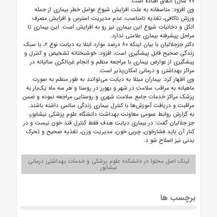
۷۰ سال) اتفاق افتاده است.
وی افزود: متاسفانه به علت افزایش شیوع عوامل خطر بیماری از جمله
ورزش ناکافی، تغذیه نامناسب، عدم مدیریت استرس و افزایش مصرف
الکل و دخانیات شیوع این بیماری نیز رو به افزایش است. این بیماری تا
مراحل پیشرفته بیماری علامتی ندارد.
دکتر جزجلالیان با بیان اینکه ۸۰ درصد موارد ابتلا به دیابت نوع ۲، با سبک
زندگی صحیح قابل پیشگیری است، افزود: خوشبختانه تشخیص و کنترل و
پیشگیری از عوارض بیماری با مراجعه منظم و انجام غربالگری سالیانه در
مراکز بهداشتی و درمانی امکان‌پذیر است.
وی اظهار کرد: بیماران مبتلا به دیابت می‌توانند به طور منظم به صورت
ماهیانه به مراقب سلامت در شهر و بهورز در روستا و هر سه ماه یک‌بار به
پزشک مراکز خدمات جامع سلامت شهری و روستایی مراجعه نموده و ضمن
مراقبت و دریافت آموزش‌ها با کنترل بیماری زندگی سالمی داشته باشند.
به گزارش روابط عمومی معاونت بهداشت دانشگاه علوم پزشکی نیشابور،
جز جلالیان گفت: در بیماری دیابت هدف فقط کنترل قند خون نیست و در
کنار آن باید فشارخون، چربی خون، مدیریت وزن، تغذیه صحیح و تحرک
بدنی نیز اصلاح شو
د.
لینک اصل محتوا در دانشکده علوم پزشکی و خدمات بهداشتی درمانی
نیشابور
برچسب ها